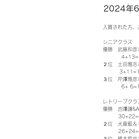
2024
入賞された方、
シニアクラス
優勝　武藤和彦
          4+13
２位　土田雅志
　　　 3+11=
３位　芹澤雅彦
          6+ 6
レトリーブクラ
優勝　吉澤謙&A
 　　  30+22
２位　犬童藍＆
　　   26+24
３位　橋本哲也