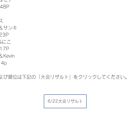
=48P
ス
＆サンキ
23P
&にこ
17P
evin
14p
よび順位は下記の「大会リザルト」をクリックしてください。
6/22大会リザルト