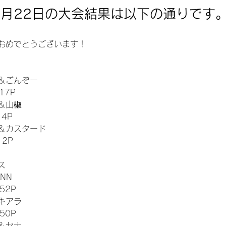
年6月22日の大会結果は以下の通りです
おめでとうございます！
＆ごんぞー 
=17P
＆山椒
14P
＆カスタード 
=12P
ス
NN 
=52P
キアラ
=50P
＆セナ