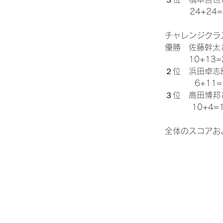
  　　 24+24
チャレンジクラ
優勝　佐藤幹太
　　　10+13=
２位　浜田卓志
　　　  6+11=
３位　高田博邦＆K
         10+4=
全体のスコアお