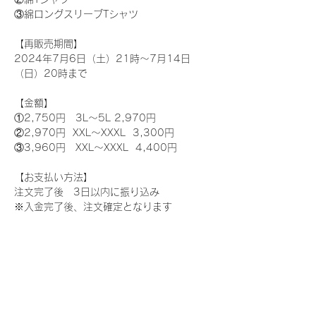
③綿ロングスリーブTシャツ
【再販売期間】
2024年7月6日（土）21時〜7月14日
（日）20時まで
【金額】
①2,750円　3L〜5L 2,970円
②2,970円  XXL〜XXXL  3,300円
③3,960円　XXL〜XXXL  4,400円
【お支払い方法】
注文完了後　3日以内に振り込み
※入金完了後、注文確定となります
【送料】
ネコポス配送￥400（２枚まで）別途ご負
担ください。
↓ご注文はこちらから↓